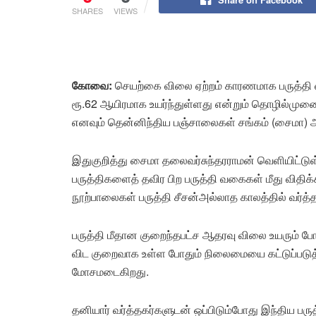
SHARES
VIEWS
கோவை:
செயற்கை விலை ஏற்றம் காரணமாக பருத்தி வ
ரூ.62 ஆயிரமாக உயர்ந்துள்ளது என்றும் தொழில்மு
எனவும் தென்னிந்திய பஞ்சாலைகள் சங்கம் (சைமா) அற
இதுகுறித்து சைமா தலைவர்சுந்தரராமன் வெளியிட்டுள்
பருத்திகளைத் தவிர பிற பருத்தி வகைகள் மீது விதிக
நூற்பாலைகள் பருத்தி சீசன்அல்லாத காலத்தில் வர்த
பருத்தி மீதான குறைந்தபட்ச ஆதரவு விலை உயரும் ப
விட குறைவாக உள்ள போதும் நிலைமையை கட்டுப்படுத்த
மோசமடைகிறது.
தனியார் வர்த்தகர்களுடன் ஒப்பிடும்போது இந்திய பருத