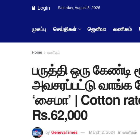
Login
Saturday, August 8, 2026
முகப்பு
செய்திகள்
ஜெனீவா
வணிகம்
Home
வணிகம்
பருத்தி ஒரு கேண்டி 
அவசரப்பட்டு வாங்க 
‘சைமா’ | Cotton ra
Rs.62,000
by
GenevaTimes
March 2, 2024
in
வணிகம்