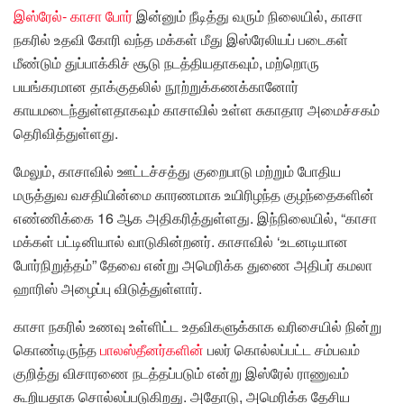
இஸ்ரேல்- காசா போர்
இன்னும் நீடித்து வரும் நிலையில், காசா
நகரில் உதவி கோரி வந்த மக்கள் மீது இஸ்ரேலியப் படைகள்
மீண்டும் துப்பாக்கிச் சூடு நடத்தியதாகவும், மற்றொரு
பயங்கரமான தாக்குதலில் நூற்றுக்கணக்கானோர்
காயமடைந்துள்ளதாகவும் காசாவில் உள்ள சுகாதார அமைச்சகம்
தெரிவித்துள்ளது.
மேலும், காசாவில் ஊட்டச்சத்து குறைபாடு மற்றும் போதிய
மருத்துவ வசதியின்மை காரணமாக உயிரிழந்த குழந்தைகளின்
எண்ணிக்கை 16 ஆக அதிகரித்துள்ளது. இந்நிலையில், “காசா
மக்கள் பட்டினியால் வாடுகின்றனர். காசாவில் ‘உடனடியான
போர்நிறுத்தம்” தேவை என்று அமெரிக்க துணை அதிபர் கமலா
ஹாரிஸ் அழைப்பு விடுத்துள்ளார்.
காசா நகரில் உணவு உள்ளிட்ட உதவிகளுக்காக வரிசையில் நின்று
கொண்டிருந்த
பாலஸ்தீனர்களின்
பலர் கொல்லப்பட்ட சம்பவம்
குறித்து விசாரணை நடத்தப்படும் என்று இஸ்ரேல் ராணுவம்
கூறியதாக சொல்லப்படுகிறது. அதோடு, அமெரிக்க தேசிய