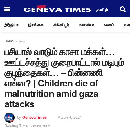
இந்தியா
இலங்கை
சிங்கப்பூர்
மலேசியா
உலகம்
வண
Home
உலகம்
பசியால் வாடும் காசா மக்கள்…
ஊட்டச்சத்து குறைபாட்டால் மடியும்
குழந்தைகள்… – பின்னணி
என்ன? | Children die of
malnutrition amid gaza
attacks
by
GenevaTimes
March 4, 2024
Reading Time: 5 mins read