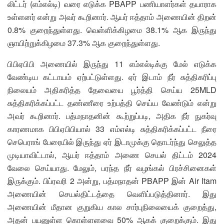
லிட்டர் (எம்எல்டி) வரை எடுக்க PBAPP பணியாளர்கள் தயாராக
உள்ளனர் என்று அவர் கூறினார். ஆயர் ஈத்தாம் அணையின் திறன்
0.8% குறைந்துள்ளது. வெள்ளிக்கிழமை 38.1% ஆக இருந்து
ஞாயிற்றுக்கிழமை 37.3% ஆக குறைந்துள்ளது.
பிபிஏபிபி அணையில் இருந்து 11 எம்எல்டிக்கு மேல் எடுக்க
வேண்டிய கட்டாயம் ஏற்பட்டுள்ளது. ஏர் இடாம் நீர் சுத்திகரிப்பு
நிலையம் அதிகரித்த தேவையை பூர்த்தி செய்ய 25MLD
சுத்திகரிக்கப்பட்ட தண்ணீரை உற்பத்தி செய்ய வேண்டும் என்று
அவர் கூறினார். பத்மநாதனின் கூற்றுப்படி, அதிக நீர் நுகர்வு
காரணமாக பிபிஏபிபியால் 33 எம்எல்டி சுத்திகரிக்கப்பட்ட நீரை
செபெராங் பேரையில் இருந்து ஏர் இடாமுக்கு தொடர்ந்து செலுத்த
முடியாவிட்டால், ஆயர் ஈத்தாம் அணை செயல் திட்டம் 2024
வேலை செய்யாது. மேலும், பரந்த நீர் வழங்கல் பிரச்சினைகள்
இருக்கும். பிப்ரவரி 2 அன்று, பத்மநாதன் PBAPP இன் Air Itam
அணையின் செயல்திட்டத்தை வெளிப்படுத்தினார். இது
அணையின் மீதான குறுகிய கால சார்புநிலையைக் குறைத்து,
அதன் பயனுள்ள கொள்ளளவை 50% ஆகக் குறைக்கும். இது