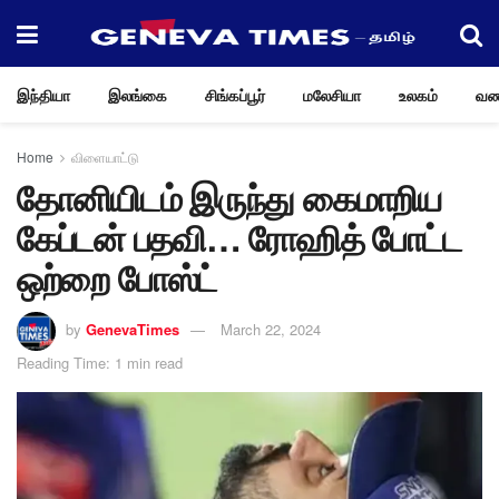
இந்தியா
இலங்கை
சிங்கப்பூர்
மலேசியா
உலகம்
வண
Home
விளையாட்டு
தோனியிடம் இருந்து கைமாறிய
கேப்டன் பதவி… ரோஹித் போட்ட
ஒற்றை போஸ்ட்
by
GenevaTimes
March 22, 2024
Reading Time: 1 min read