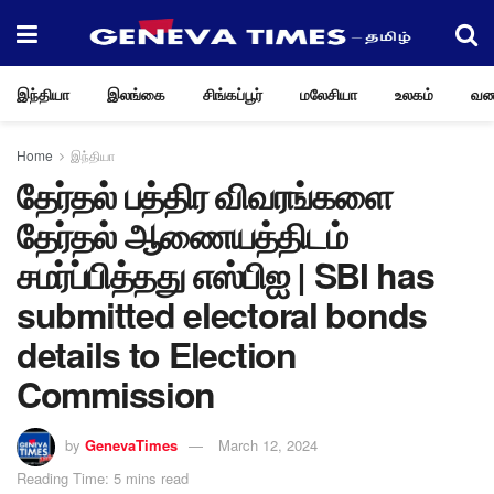
இந்தியா
இலங்கை
சிங்கப்பூர்
மலேசியா
உலகம்
வண
Home
இந்தியா
தேர்தல் பத்திர விவரங்களை
தேர்தல் ஆணையத்திடம்
சமர்ப்பித்தது எஸ்பிஐ | SBI has
submitted electoral bonds
details to Election
Commission
by
GenevaTimes
March 12, 2024
Reading Time: 5 mins read