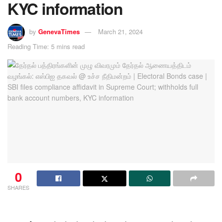
KYC information
by
GenevaTimes
March 21, 2024
Reading Time: 5 mins read
0
SHARES