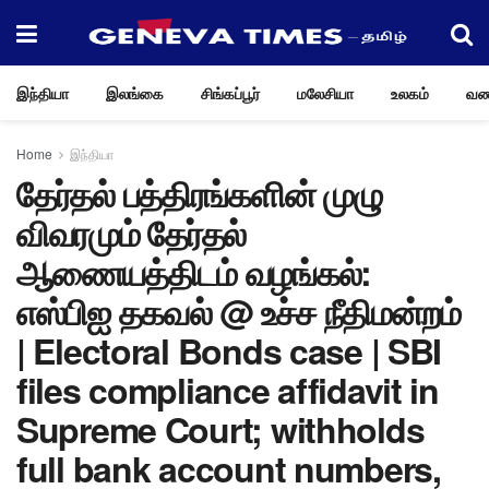
இந்தியா
இலங்கை
சிங்கப்பூர்
மலேசியா
உலகம்
வண
Home
இந்தியா
தேர்தல் பத்திரங்களின் முழு
விவரமும் தேர்தல்
ஆணையத்திடம் வழங்கல்:
எஸ்பிஐ தகவல் @ உச்ச நீதிமன்றம்
| Electoral Bonds case | SBI
files compliance affidavit in
Supreme Court; withholds
full bank account numbers,