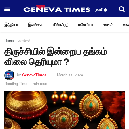
இந்தியா
இலங்கை
சிங்கப்பூர்
மலேசியா
உலகம்
வண
Home
வணிகம்
திருச்சியில் இன்றைய தங்கம்
விலை தெரியுமா ?
by
GenevaTimes
March 11, 2024
Reading Time: 1 min read