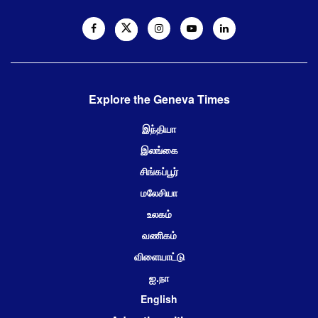
Explore the Geneva Times
இந்தியா
இலங்கை
சிங்கப்பூர்
மலேசியா
உலகம்
வணிகம்
விளையாட்டு
ஐ.நா
English