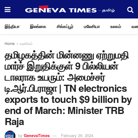
இந்தியா
இலங்கை
சிங்கப்பூர்
மலேசியா
உலகம்
வண
Home
வணிகம்
தமிழகத்தின் மின்னணு ஏற்றுமதி
மார்ச் இறுதிக்குள் 9 பில்லியன்
டாலராக உயரும்: அமைச்சர்
டி.ஆர்.பி.ராஜா | TN electronics
exports to touch $9 billion by
end of March: Minister TRB
Raja
by
GenevaTimes
February 29, 2024