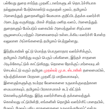
பல்வேறு துறை சார்ந்த முதலீட்டாளர்களுடன் தொடர்ச்சியாக
நல்லுறவுகள் மேற்கொண்டு வருவதன் மூலம், தமிழகம்
அனைத்துத் துறைகளிலும் வேகமாக குறிப்பிடத்தக்க வளர்ச்சி
அடைந்து வருகிறது. மிகச் சிறந்த மனித வளம், அனைத்துத்
துறைகளும் மேம்படும் வகையில் அமைந்துள்ள சிறப்பான
சூழலமைப்பு மற்றும் அனைவரையும் உள்ளடக்கிய வளர்ச்சி போன்ற
வலுவான அம்சங்களைத் தமிழகம் பெற்றுள்ளது.
இந்தியாவின் ஒட்டு மொத்த பொருளாதார வளர்ச்சிக்கும்,
தமிழகம் அளித்து வரும் பெரும் பங்கினை, இந்தச் சாதனை
அடிக்கோடிட்டுக் காட்டுகிறது. தொலை நோக்குப் பார்வையுடன்
செயல்பட்டு வரும் தமிழக
முதல்வர் மு.க. ஸ்டாலின்
தலைமையில்,
உற்பத்திக்கான பிரதான முதலீட்டு மாநிலமாகவும்,
இளைஞர்களுக்கு உயர்தர வேலைகளை உருவாக்குவதற்கான
மையமாகவும், தமிழகம் பிரகாசமாகச் சுடர் விட்டுக்
கொண்டிருக்கிறது. இந்த வளர்ச்சியைத் தக்கவைத்துக்
கொள்வது மட்டுமின்றி, எங்களின் தொழில் வளர்ச்சிப் பாதையில்,
மேலும், மேலும் புதிய சாதனைகளை உருவாக்குவோம்” என்று