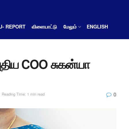
U- REPORT
விளையாட்டு
மேலும்
ENGLISH
புதிய COO சுகன்யா
0
Reading Time: 1 min read