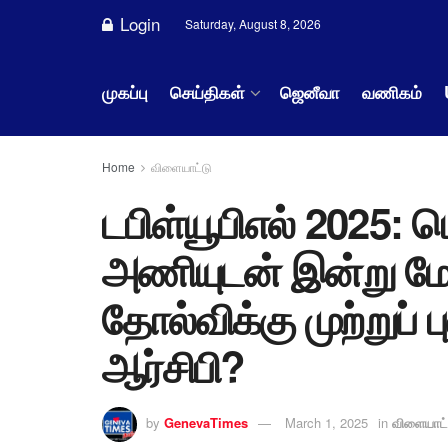
Login
Saturday, August 8, 2026
முகப்பு
செய்திகள்
ஜெனீவா
வணிகம்
Home
விளையாட்டு
டபிள்யூபிஎல் 2025: ட
அணியுடன் இன்று மோ
தோல்விக்கு முற்றுப்
ஆர்சிபி?
by
GenevaTimes
March 1, 2025
in
விளையாட்