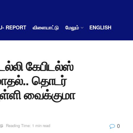
U- REPORT
விளையாட்டு
மேலும்
ENGLISH
ெல்லி கேபிடல்ஸ்
தல்.. தொடர்
 புள்ளி வைக்குமா
0
டு
Reading Time: 1 min read