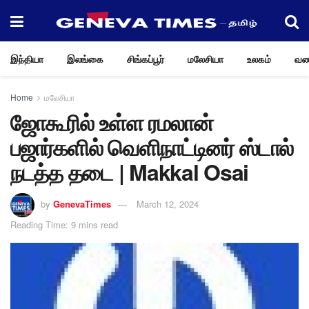
இந்தியா
இலங்கை
சிங்கப்பூர்
மலேசியா
உலகம்
வண
Home
மலேசியா
ஜோகூரில் உள்ள ரமலான்
பஜார்களில் வெளிநாட்டினர் ஸ்டால்
நடத்த தடை | Makkal Osai
by
GenevaTimes
March 12, 2024
Reading Time: 9 mins read