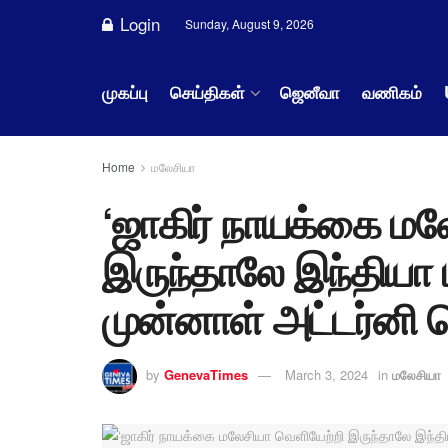
Login
Sunday, August 9, 2026
முகப்பு
செய்திகள்
ஜெனீவா
வணிகம்
Home
மலேசியா
‘ஜாகிர் நாயக்கை மல
இருந்தாலே இந்தியா மக
முன்னாள் அட்டர்னி
by
GenevaTimes
March 3, 2024
in
மலேசியா