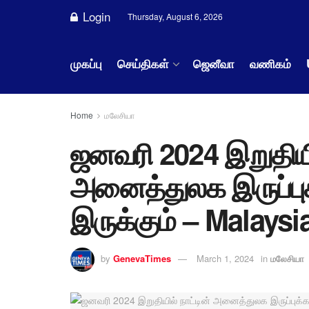
Login
Thursday, August 6, 2026
முகப்பு
செய்திகள்
ஜெனீவா
வணிகம்
Home
மலேசியா
ஜனவரி 2024 இறுதியில
அனைத்துலக இருப்ப
இருக்கும் – Malaysi
by
GenevaTimes
March 1, 2024
in
மலேசியா