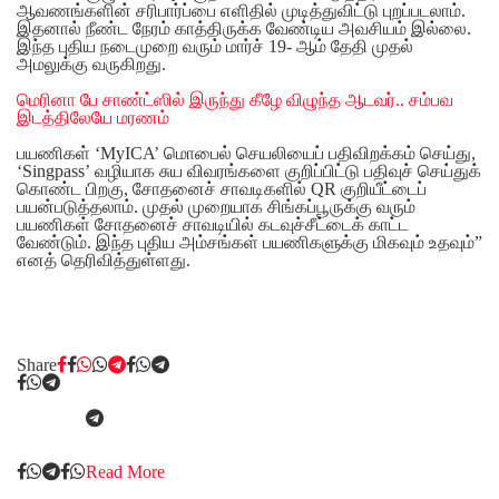
ஆவணங்களின் சரிபார்ப்பை எளிதில் முடித்துவிட்டு புறப்படலாம்.
இதனால் நீண்ட நேரம் காத்திருக்க வேண்டிய அவசியம் இல்லை.
இந்த புதிய நடைமுறை வரும் மார்ச் 19- ஆம் தேதி முதல்
அமலுக்கு வருகிறது.
மெரினா பே சாண்ட்ஸில் இருந்து கீழே விழுந்த ஆடவர்.. சம்பவ
இடத்திலேயே மரணம்
பயணிகள் ‘MyICA’ மொபைல் செயலியைப் பதிவிறக்கம் செய்து,
‘Singpass’ வழியாக சுய விவரங்களை குறிப்பிட்டு பதிவுச் செய்துக்
கொண்ட பிறகு, சோதனைச் சாவடிகளில் QR குறியீட்டைப்
பயன்படுத்தலாம். முதல் முறையாக சிங்கப்பூருக்கு வரும்
பயணிகள் சோதனைச் சாவடியில் கடவுச்சீட்டைக் காட்ட
வேண்டும். இந்த புதிய அம்சங்கள் பயணிகளுக்கு மிகவும் உதவும்”
எனத் தெரிவித்துள்ளது.
Share
Read More