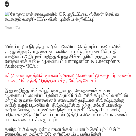
Photo: ICA
சிங்கப்பூரில் இருந்து காரில் மலேசியா செல்லும் பயணிகளின்
குடிநுழைவு சோதனையை எளிமையாக்கும் வகையில், புதிய
வசதியை அறிமுகப்படுத்துகிறது சிங்கப்பூரின் குடிநுழைவு
சோதனைச் சாவடி ஆணையம் (Immigration & Checkpoints
Authority- ‘ICA’).
கட்டுமான தளத்தில் வாகனம் மோதி வெளிநாட்டு ஊழியர் மரணம்
– தரையில் குந்தியிருந்தவருக்கு நேர்ந்த சோகம்
இது குறித்து சிங்கப்பூர் குடிநுழைவு சோதனைச் சாவடி
ஆணையம் வெளியிட்டுள்ள அறிவிப்பில், “சிங்கப்பூர் உட்லண்ட்ஸ்
மற்றும் துவாஸ் சோதனைச் சாவடிகள் வழியாக சிங்கப்பூருக்கு
காரில் வரும் பயணிகள், சிங்கப்பூரில் இருந்து மலேசியாவுக்கு
காரில் செல்லும் பயணிகள் இனி கடவுச்சீட்டுக்கு (Passports)
பதிலாக QR குறியீட்டைப் பயன்படுத்தி எளிமையாக சோதனைச்
சாவடிகளை கடக்க முடியும்.
தனிநபர் அல்லது ஒரே வாகனங்கள் பயணம் செய்யும் 10 பேர்
கொண்ட குழுவினர் QR குறியீட்டைப் பயன்படுத்தி,