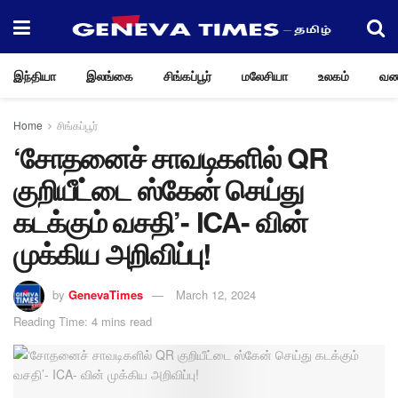
இந்தியா
இலங்கை
சிங்கப்பூர்
மலேசியா
உலகம்
வண
Home
சிங்கப்பூர்
‘சோதனைச் சாவடிகளில் QR
குறியீட்டை ஸ்கேன் செய்து
கடக்கும் வசதி’- ICA- வின்
முக்கிய அறிவிப்பு!
by
GenevaTimes
March 12, 2024
Reading Time: 4 mins read