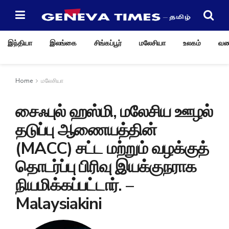
இந்தியா
இலங்கை
சிங்கப்பூர்
மலேசியா
உலகம்
வண
Home
மலேசியா
சைஃபுல் ஹஸ்மி, மலேசிய ஊழல்
தடுப்பு ஆணையத்தின்
(MACC) சட்ட மற்றும் வழக்குத்
தொடர்ப்பு பிரிவு இயக்குநராக
நியமிக்கப்பட்டார். –
Malaysiakini