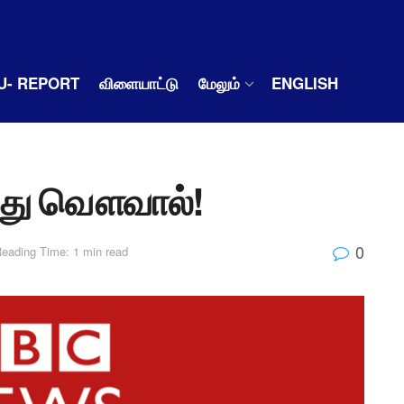
U- REPORT
விளையாட்டு
மேலும்
ENGLISH
்பது வௌவால்!
0
eading Time: 1 min read