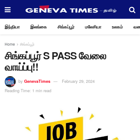
இந்தியா
இலங்கை
சிங்கப்பூர்
மலேசியா
உலகம்
வண
Home
சிங்கப்பூர்
சிங்கப்பூர் S PASS வேலை
வாய்ப்பு!!
by
GenevaTimes
February 29, 2024
Reading Time: 1 min read