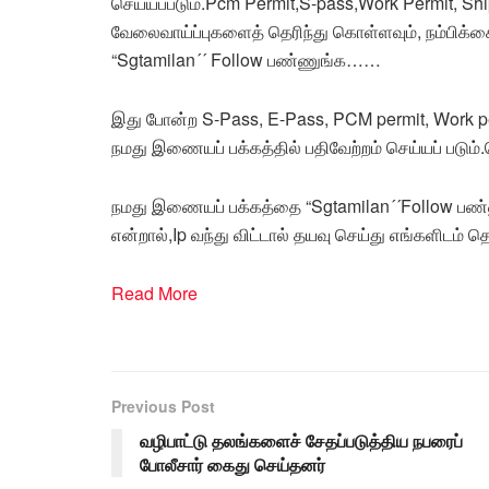
செய்யப்படும்.Pcm Permit,S-pass,Work Permit, Sh
வேலைவாய்ப்புகளைத் தெரிந்து கொள்ளவும், நம்பிக்
“Sgtamilan´´ Follow பண்ணுங்க……
இது போன்ற S-Pass, E-Pass, PCM permit, Work pe
நமது இணையப் பக்கத்தில் பதிவேற்றம் செய்யப் படும
நமது இணையப் பக்கத்தை “Sgtamilan´´Follow பண்ணு
என்றால்,Ip வந்து விட்டால் தயவு செய்து எங்களிடம் தெ
Read More
Previous Post
வழிபாட்டு தலங்களைச் சேதப்படுத்திய நபரைப்
போலீசார் கைது செய்தனர்