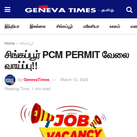
இந்தியா
இலங்கை
சிங்கப்பூர்
மலேசியா
உலகம்
வண
Home
சிங்கப்பூர்
சிங்கப்பூர் PCM PERMIT வேலை
வாய்ப்பு!!
by
GenevaTimes
March 12, 2024
Reading Time: 1 min read