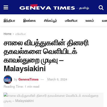
இந்தியா
இலங்கை
சிங்கப்பூர்
மலேசியா
உலகம்
வண
Home
மலேசியா
சாலை விபத்துகளின் தினசரி
தகவல்களை வெளியிடக்
காவல்துறை முடிவு –
Malaysiakini
by
GenevaTimes
March 6, 2024
Reading Time: 1 min read