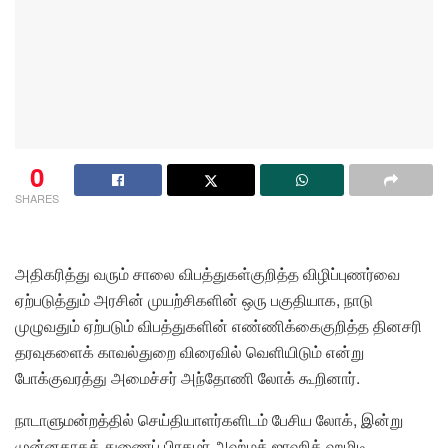
0
SHARES
அதிகரித்து வரும் சாலை விபத்துகள்குறித்த விழிப்புணர்வை
ஏற்படுத்தும் அரசின் முயற்சிகளின் ஒரு பகுதியாக, நாடு
முழுவதும் ஏற்படும் விபத்துகளின் எண்ணிக்கைகுறித்த தினசரி
தரவுகளைக் காவல்துறை விரைவில் வெளியிடும் என்று
போக்குவரத்து அமைச்சர் அந்தோணி லோக் கூறினார்.
நாடாளுமன்றத்தில் செய்தியாளர்களிடம் பேசிய லோக், இன்று
முன்னதாகத் துணைப் பிரதமர் அஹ்மத் ஜாஹித் ஹமிடி