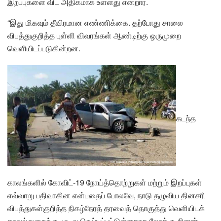
இறப்புகளை விட அதிகமாக உள்ளது என்றார்.
“இது மிகவும் தீவிரமான எண்ணிக்கை. தற்போது சாலை
விபத்துகுறித்த புள்ளி விவரங்கள் ஆண்டிற்கு ஒருமுறை
வெளியிடப்படுகின்றன.
கடந்த
காலங்களில் கோவிட்-19 நோய்த்தொற்றுகள் மற்றும் இறப்புகள்
எவ்வாறு பதிவாகின என்பதைப் போலவே, நாடு தழுவிய தினசரி
விபத்துகள்குறித்த நிகழ்நேரத் தரவைத் தொகுத்து வெளியிடக்
காவல்துறைக்கு முடிவு செய்யப்பட்டுள்ளதாக லோக் கூறினார்.