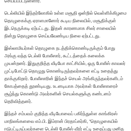
செய்யப்பட்டுள்ளார்.
டெல்லியில் இந்தர்லோகில் உள்ள மசூதி ஒன்றில் வெள்ளிக்கிழமை
தொழுகைக்கு ஏராளமானோர் கூடிய நிலையில், மசூதிக்குள்
இடநெருக்கடி ஏற்பட்டது. இதன் காரணமாக சிலர் சாலையில்
நின்று தொழுகை செய்யவேண்டிய நிலை ஏற்பட்டது.
இஸ்லாமியர்கள் தொழுகை நடத்திக்கொண்டிருக்கும் போது
அங்கு வந்த டெல்லி போலீஸார், கூட்டத்தைக் கலைக்க
முயன்றனர். இதுகுறித்த வீடியோ காட்சியில், ஒரு போலீஸ் காவலர்
முட்டிபோட்டு தொழுது கொண்டிருந்தவர்களை எட்டி உதைத்து
தாக்குகிறார். போலீஸாரின் இந்தச் செயல் அங்கிருந்தவர்களிடம்
கோபத்தைத் தூண்டியது. உடனடியாக அவர்கள் போலீஸாரைச்
சூழ்ந்து கொண்டு அவர்களின் செயல்களுக்கு கண்டனம்
தெரிவித்தனர்.
இந்தச் சம்பவம் குறித்த வீடியோவைப் பகிர்ந்துள்ள காங்கிரஸ்
மாநிலங்களவை எம்.பி. இம்ரான் பிரதாப்கர்கி, “தொழுகையில்
ஈடுபட்டிருப்பவர்களை டெல்லி போலீஸ் வீரர் எட்டி உதைப்பது மனித