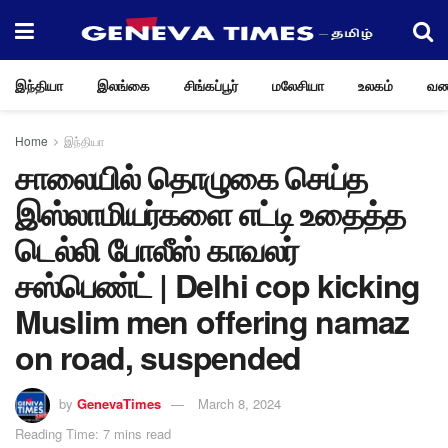
இந்தியா
இலங்கை
சிங்கப்பூர்
மலேசியா
உலகம்
வண
Home
இந்தியா
சாலையில் தொழுகை செய்த
இஸ்லாமியர்களை எட்டி உதைத்த
டெல்லி போலீஸ் காவலர்
சஸ்பெண்ட் | Delhi cop kicking
Muslim men offering namaz
on road, suspended
by
GenevaTimes
March 8, 2024
Reading Time: 7 mins read