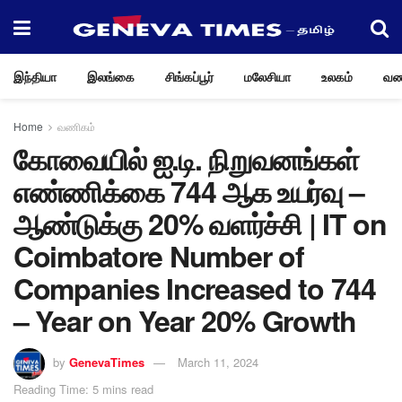
இந்தியா
இலங்கை
சிங்கப்பூர்
மலேசியா
உலகம்
வண
Home
வணிகம்
கோவையில் ஐ.டி. நிறுவனங்கள்
எண்ணிக்கை 744 ஆக உயர்வு –
ஆண்டுக்கு 20% வளர்ச்சி | IT on
Coimbatore Number of
Companies Increased to 744
– Year on Year 20% Growth
by
GenevaTimes
March 11, 2024
Reading Time: 5 mins read