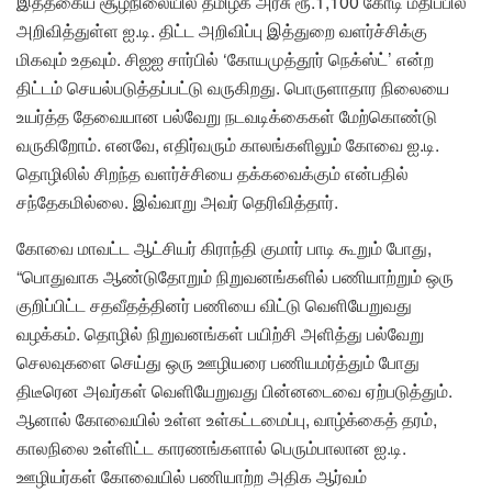
இத்தகைய சூழ்நிலையில் தமிழக அரசு ரூ.1,100 கோடி மதிப்பில்
அறிவித்துள்ள ஐ.டி. திட்ட அறிவிப்பு இத்துறை வளர்ச்சிக்கு
மிகவும் உதவும். சிஐஐ சார்பில் ‘கோயமுத்தூர் நெக்ஸ்ட்’ என்ற
திட்டம் செயல்படுத்தப்பட்டு வருகிறது. பொருளாதார நிலையை
உயர்த்த தேவையான பல்வேறு நடவடிக்கைகள் மேற்கொண்டு
வருகிறோம். எனவே, எதிர்வரும் காலங்களிலும் கோவை ஐ.டி.
தொழிலில் சிறந்த வளர்ச்சியை தக்கவைக்கும் என்பதில்
சந்தேகமில்லை. இவ்வாறு அவர் தெரிவித்தார்.
கோவை மாவட்ட ஆட்சியர் கிராந்தி குமார் பாடி கூறும் போது,
“பொதுவாக ஆண்டுதோறும் நிறுவனங்களில் பணியாற்றும் ஒரு
குறிப்பிட்ட சதவீதத்தினர் பணியை விட்டு வெளியேறுவது
வழக்கம். தொழில் நிறுவனங்கள் பயிற்சி அளித்து பல்வேறு
செலவுகளை செய்து ஒரு ஊழியரை பணியமர்த்தும் போது
திடீரென அவர்கள் வெளியேறுவது பின்னடைவை ஏற்படுத்தும்.
ஆனால் கோவையில் உள்ள உள்கட்டமைப்பு, வாழ்க்கைத் தரம்,
காலநிலை உள்ளிட்ட காரணங்களால் பெரும்பாலான ஐ.டி.
ஊழியர்கள் கோவையில் பணியாற்ற அதிக ஆர்வம்