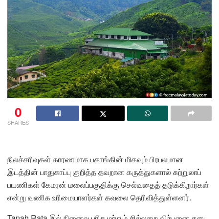
0
SHARES
நிலச்சரிவுகள் காரணமாக பகாங்கின் மிகவும் பிரபலமான
இடத்தின் பாதுகாப்பு குறித்த தவறான கருத்துகளால் சுற்றுலாப்
பயணிகள் கேமரன் மலைப்பகுதிக்கு செல்வதைத் தடுக்கிறார்கள்
என்று வணிக உரிமையாளர்கள் கவலை தெரிவித்துள்ளனர்.
Tanah Rata இல் நினைவு பரிசு மற்றும் சில்லறை விற்பனை கடை