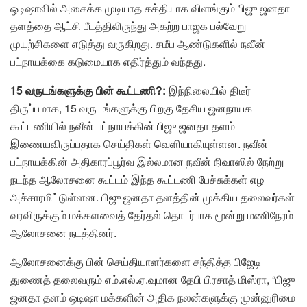
ஒடிஷாவில் அசைக்க முடியாத சக்தியாக விளங்கும் பிஜு ஜனதா
தளத்தை ஆட்சி பீடத்திலிருந்து அகற்ற பாஜக பல்வேறு
முயற்சிகளை எடுத்து வருகிறது. சமீப ஆண்டுகளில் நவீன்
பட்நாயக்கை கடுமையாக எதிர்த்தும் வந்தது.
15 வருடங்களுக்கு பின் கூட்டணி?:
இந்நிலையில் திடீர்
திருப்பமாக, 15 வருடங்களுக்கு பிறகு தேசிய ஜனநாயக
கூட்டணியில் நவீன் பட்நாயக்கின் பிஜு ஜனதா தளம்
இணையவிருப்பதாக செய்திகள் வெளியாகியுள்ளன. நவீன்
பட்நாயக்கின் அதிகாரப்பூர்வ இல்லமான நவீன் நிவாஸில் நேற்று
நடந்த ஆலோசனை கூட்டம் இந்த கூட்டணி பேச்சுக்கள் எழ
அச்சாரமிட்டுள்ளன. பிஜு ஜனதா தளத்தின் முக்கிய தலைவர்கள்
வரவிருக்கும் மக்களவைத் தேர்தல் தொடர்பாக மூன்று மணிநேரம்
ஆலோசனை நடத்தினர்.
ஆலோசனைக்கு பின் செய்தியாளர்களை சந்தித்த பிஜேடி
துணைத் தலைவரும் எம்.எல்.ஏ.வுமான தேபி பிரசாத் மிஸ்ரா, “பிஜு
ஜனதா தளம் ஒடிஷா மக்களின் அதிக நலன்களுக்கு முன்னுரிமை