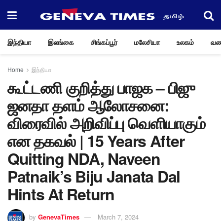
இந்தியா
இலங்கை
சிங்கப்பூர்
மலேசியா
உலகம்
வண
Home
இந்தியா
கூட்டணி குறித்து பாஜக – பிஜு
ஜனதா தளம் ஆலோசனை:
விரைவில் அறிவிப்பு வெளியாகும்
என தகவல் | 15 Years After
Quitting NDA, Naveen
Patnaik’s Biju Janata Dal
Hints At Return
by
GenevaTimes
March 7, 2024