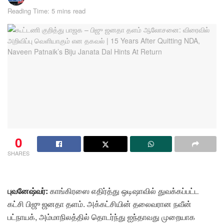
Reading Time: 5 mins read
0
SHARES
புவனேஷ்வர்:
காங்கிரஸை எதிர்த்து ஒடிஷாவில் துவக்கப்பட்ட
கட்சி பிஜு ஜனதா தளம். அக்கட்சியின் தலைவரான நவீன்
பட்நாயக், அம்மாநிலத்தில் தொடர்ந்து ஐந்தாவது முறையாக