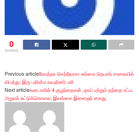
0
SHARES
Previous article
கோத்தா செந்தோசா சுங்கை தெபாங் சாலையில்
விபத்து; இரு பதின்ம வயதினர் பலி
Next article
கனடாவில் 4 குழந்தைகள், தாய் மற்றும் தந்தை உட்பட
அறுவர் சுட்டுக்கொலை; இலங்கை இளைஞர் கைது