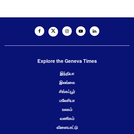
Explore the Geneva Times
இந்தியா
இலங்கை
சிங்கப்பூர்
மலேசியா
உலகம்
வணிகம்
விளையாட்டு