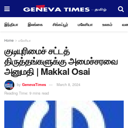
இந்தியா
இலங்கை
சிங்கப்பூர்
மலேசியா
உலகம்
வண
Home
மலேசியா
குடியுரிமைச் சட்டத்
திருத்தங்களுக்கு அமைச்சரவை
அனுமதி | Makkal Osai
by
GenevaTimes
March 8, 2024
Reading Time: 9 mins read