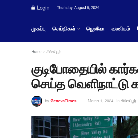
Login
Thursday, August 6, 2026
முகப்பு
செய்திகள்
ஜெனீவா
வணிகம்
Home
சிங்கப்பூர்
குடிபோதையில் கார்க
செய்த வெளிநாட்டு 
by
GenevaTimes
March 1, 2024
in
சிங்கப்பூர்