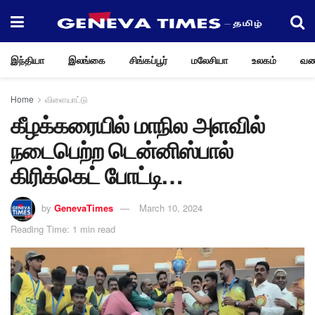
இந்தியா
இலங்கை
சிங்கப்பூர்
மலேசியா
உலகம்
வண
Home
விளையாட்டு
கீழக்கரையில் மாநில அளவில்
நடைபெற்ற டென்னிஸ்பால்
கிரிக்கெட் போட்டி…
by
GenevaTimes
March 10, 2024
Reading Time: 1 min read