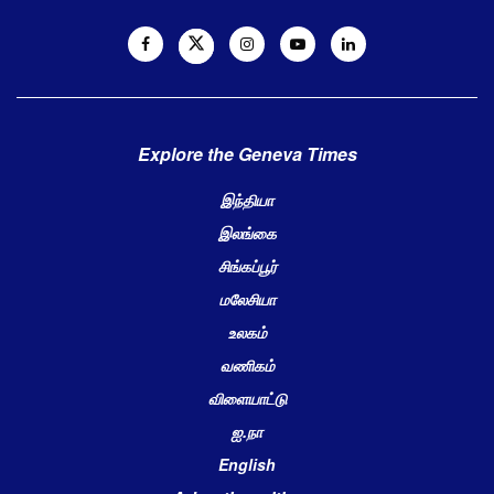
Explore the Geneva Times
இந்தியா
இலங்கை
சிங்கப்பூர்
மலேசியா
உலகம்
வணிகம்
விளையாட்டு
ஐ.நா
English