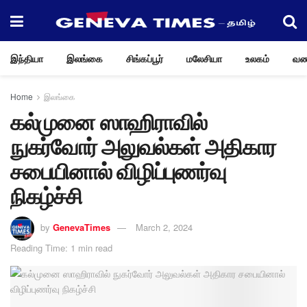
இந்தியா
இலங்கை
சிங்கப்பூர்
மலேசியா
உலகம்
வண
Home
இலங்கை
கல்முனை ஸாஹிராவில்
நுகர்வோர் அலுவல்கள் அதிகார
சபையினால் விழிப்புணர்வு
நிகழ்ச்சி
by
GenevaTimes
March 2, 2024
Reading Time: 1 min read