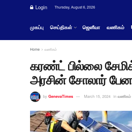
Login
Thursday, August 6, 2026
முகப்பு
செய்திகள்
ஜெனீவா
வணிகம்
Home
வணிகம்
கரண்ட் பில்லை சேமிக
அரசின் சோலார் பேனல்
by
GenevaTimes
March 15, 2024
in
வணிகம்