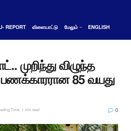
U- REPORT
விளையாட்டு
மேலும்
ENGLISH
.. முறிந்து விழுந்த
ல் பணக்காரரான 85 வயது
0
ading Time: 1 min read