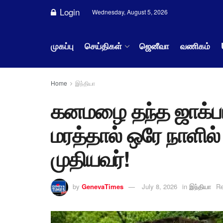
Login
Wednesday, August 5, 2026
முகப்பு
செய்திகள்
ஜெனீவா
வணிகம்
Home
இந்தியா
கனமழை தந்த ஜாக்பாட்
மரத்தால் ஒரே நாளி
முதியவர்!
by
GenevaTimes
July 8, 2026
in
இந்தியா
Re