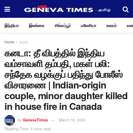
இந்தியா
இலங்கை
சிங்கப்பூர்
மலேசியா
உலகம்
வண
Home
உலகம்
கனடா: தீ விபத்தில் இந்திய
வம்சாவளி தம்பதி, மகள் பலி:
சந்தேக வழக்குப் பதிந்து போலீஸ்
விசாரணை | Indian-origin
couple, minor daughter killed
in house fire in Canada
by
GenevaTimes
March 16, 2024
Reading Time: 5 mins read