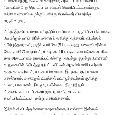
உடல்கள் நேற்று (வெள்ளிக்கிழமை) அடையாளம் காணப்பட்ட
நிலையில் அது தொடர்பான தகவல் வெளியிடப்பட்டுள்ளது.
சந்தேக மரணம் வழக்குப் பதிந்து போலீஸார் விசாரித்து
வருகின்றனர்.
அந்த இந்திய வம்சாவளி குடும்பம் பிராம்டன் பகுதியின் பிக் ஸ்கை
வே மற்றும் வான் கிர்க் டிரைவில் வசித்து வந்தனர். விபத்தில்
உயிரிழந்தவர்கள், ராஜீவ் வாரிகோ(51), அவரது மனைவி ஷில்பா
கோத்தா(47) மற்றும் அவர்களுது 16 வயது மகள் மகேக் வாரிகோ
என அடையாளம் காணப்பட்டுள்ளது. விபத்து குறித்து போலீஸார்
கூறுகையில், “விபத்து ஏற்பட்ட வீட்டின் அருகில் வசிப்பவர்கள்
தந்த தகவலின் அடிப்படையில் சம்பவ இடத்துக்கு நாங்கள்
சென்றோம். ஆனாலும் விபத்தில் உயிரிழந்தவர்கள் குறித்து
உடனடியாக கண்டறிய முடியவில்லை. தீ முற்றிலும்
அணைக்கப்பட்ட பின்னர் மூன்று மனித உடல்கள்
கண்டறியப்பட்டன” என்று தெரிவித்தனர்.
இந்தத் தீ விபத்துக்கான காரணத்தை போலீஸார் இன்னும்