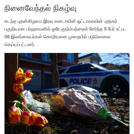
நினைவேந்தல் நிகழ்வு
கடந்த புதன்கிழமை இரவு கனடாவின் ஒட்டாவாவின் புறநகர்
பகுதியான பர்ஹாவனில் ஒரே குடும்பத்தைச் சேர்ந்த 5 பேர் உட்பட
06 இலங்கையர்கள் கொடூரமான முறையில் படுகொலை
செய்யப்பட்டனர்.