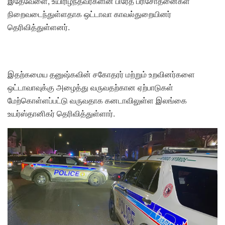
இதேவேளை, உயிரிழந்தவர்களின் பிரேத பரிசோதனைகள்
நிறைவடைந்துள்ளதாக ஒட்டாவா காவல்துறையினர்
தெரிவித்துள்ளனர்.
இதற்கமைய தனுஷ்கவின் சகோதரர் மற்றும் உறவினர்களை
ஒட்டாவாவுக்கு அழைத்து வருவதற்கான ஏற்பாடுகள்
மேற்கொள்ளப்பட்டு வருவதாக கனடாவிலுள்ள இலங்கை
உயர்ஸ்தானிகர் தெரிவித்துள்ளார்.