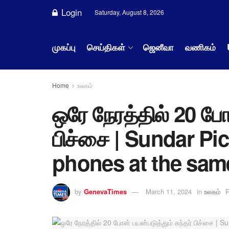
Login
Saturday, August 8, 2026
முகப்பு
செய்திகள்
ஜெனீவா
வணிகம்
Home
உலகம்
ஒரே நேரத்தில் 20 போன
பிச்சை | Sundar Pi
phones at the sam
by
GenevaTimes
March 11, 2024
in
உலகம்
R