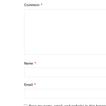
Comment
*
Name
*
Email
*
Save my name, email, and website in this browse