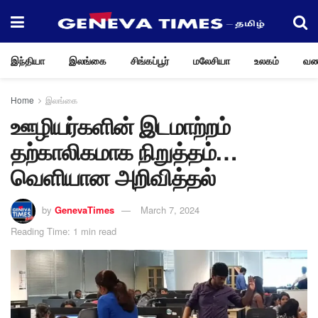
இந்தியா
இலங்கை
சிங்கப்பூர்
மலேசியா
உலகம்
வண
Home
இலங்கை
ஊழியர்களின் இடமாற்றம்
தற்காலிகமாக நிறுத்தம்…
வெளியான அறிவித்தல்
by
GenevaTimes
March 7, 2024
Reading Time: 1 min read