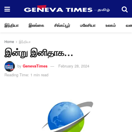
இந்தியா
இலங்கை
சிங்கப்பூர்
மலேசியா
உலகம்
வண
Home
இந்தியா
இன்று இனிதாக…
by
GenevaTimes
February 28, 2024
Reading Time: 1 min read