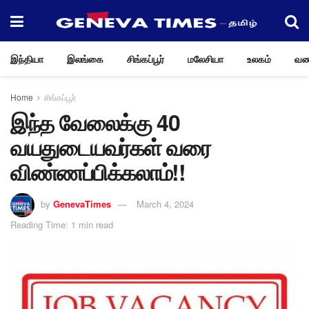
இந்தியா
இலங்கை
சிங்கப்பூர்
மலேசியா
உலகம்
வண
Home
சிங்கப்பூர்
இந்த வேலைக்கு 40
வயதுடையவர்கள் வரை
விண்ணப்பிக்கலாம்!!
by
GenevaTimes
March 4, 2024
Reading Time: 1 min read