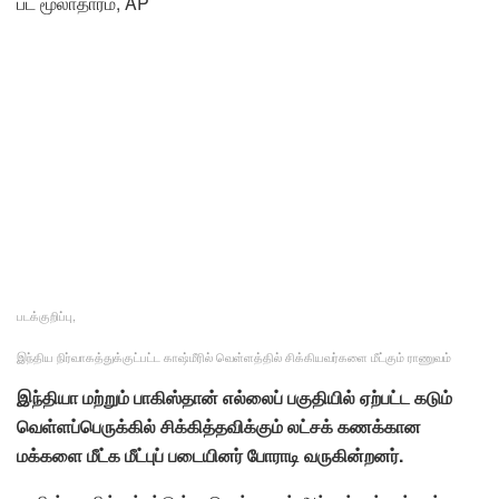
பட மூலாதாரம்,
AP
படக்குறிப்பு,
இந்திய நிர்வாகத்துக்குட்பட்ட காஷ்மீரில் வெள்ளத்தில் சிக்கியவர்களை மீட்கும் ராணுவம்
இந்தியா மற்றும் பாகிஸ்தான் எல்லைப் பகுதியில் ஏற்பட்ட கடும்
வெள்ளப்பெருக்கில் சிக்கித்தவிக்கும் லட்சக் கணக்கான
மக்களை மீட்க மீட்புப் படையினர் போராடி வருகின்றனர்.