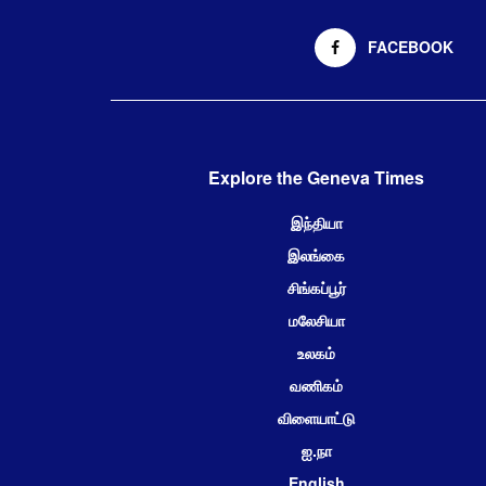
FACEBOOK
Explore the Geneva Times
இந்தியா
இலங்கை
சிங்கப்பூர்
மலேசியா
உலகம்
வணிகம்
விளையாட்டு
ஐ.நா
English