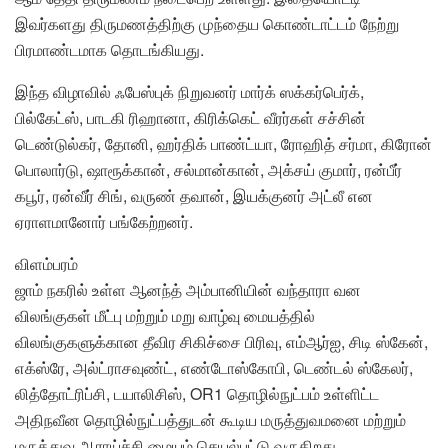
இவர்களது திருமணத்திற்கு முந்தைய கொண்டாட்டம் நேற்று
பிரமாண்டமாக தொடங்கியது.
இந்த விழாவில் ஃபேஸ்புக் நிறுவனர் மார்க் ஸக்கர்பெர்க்,
பில்கேட்ஸ், பாடகி ரிஹானா, கிரிக்கெட் வீரர்கள் சச்சின்
டெண்டுல்கர், தோனி, ஹர்திக் பாண்ட்யா, ரோஹித் சர்மா, கிரோன்
பொலார்டு, ஷாரூக்கான், சல்மான்கான், அக்சய் குமார், ரன்பீர்
கபூர், ரன்வீர் சிங், வருண் தவான், இயக்குனர் அட்லீ என
ஏராளமானோர் பங்கேற்றனர்.
விளம்பரம்
ஜாம் நகரில் உள்ள ஆனந்த் அம்பானியின் வந்தாரா வன
விலங்குகள் மீட்பு மற்றும் மறு வாழ்வு மையத்தில்
விலங்குகளுக்கான தீவிர சிகிச்சை பிரிவு, எம்ஆர்ஐ, சிடி ஸ்கேன்,
எக்ஸ்ரே, அல்ட்ராசவுண்ட், எண்டோஸ்கோபி, டெண்டல் ஸ்கேலர்,
லித்தோட்ரிப்சி, டயாலிசிஸ், OR1 தொழில்நுட்பம் உள்ளிட்ட
அதிநவீன தொழில்நுட்பத்துடன் கூடிய மருத்துவமனை மற்றும்
மருத்துவ ஆராய்ச்சி மையம் செயல்பட்டு வருகிறது.