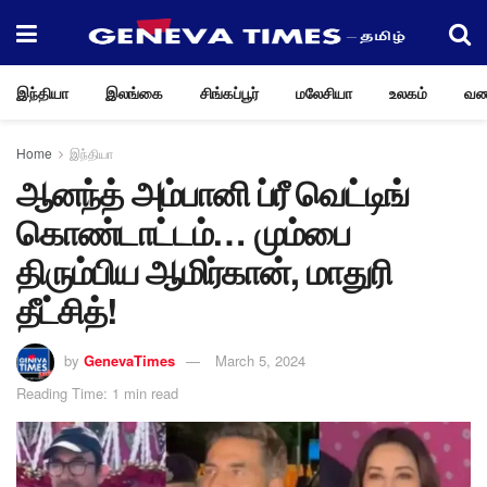
இந்தியா
இலங்கை
சிங்கப்பூர்
மலேசியா
உலகம்
வண
Home
இந்தியா
ஆனந்த் அம்பானி ப்ரீ வெட்டிங்
கொண்டாட்டம்… மும்பை
திரும்பிய ஆமிர்கான், மாதுரி
தீட்சித்!
by
GenevaTimes
March 5, 2024
Reading Time: 1 min read