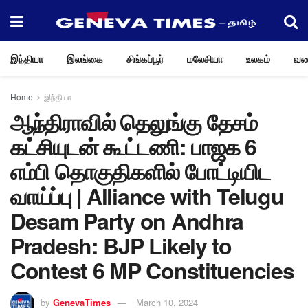
இந்தியா
இலங்கை
சிங்கப்பூர்
மலேசியா
உலகம்
வண
Home
இந்தியா
ஆந்திராவில் தெலுங்கு தேசம்
கட்சியுடன் கூட்டணி: பாஜக 6
எம்பி தொகுதிகளில் போட்டியிட
வாய்ப்பு | Alliance with Telugu
Desam Party on Andhra
Pradesh: BJP Likely to
Contest 6 MP Constituencies
by
GenevaTimes
March 10, 2024