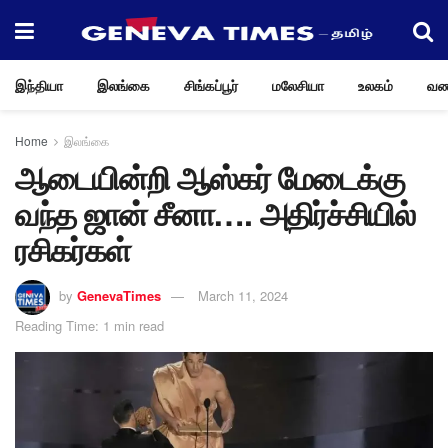
இந்தியா
இலங்கை
சிங்கப்பூர்
மலேசியா
உலகம்
வண
Home
இலங்கை
ஆடையின்றி ஆஸ்கர் மேடைக்கு
வந்த ஜான் சீனா…. அதிர்ச்சியில்
ரசிகர்கள்
by
GenevaTimes
March 11, 2024
Reading Time: 1 min read