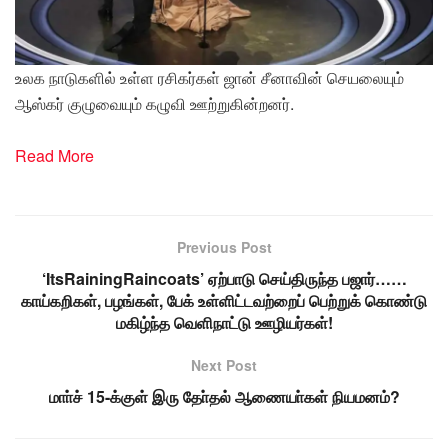
உலக நாடுகளில் உள்ள ரசிகர்கள் ஜான் சீனாவின் செயலையும்
ஆஸ்கர் குழுவையும் கழுவி ஊற்றுகின்றனர்.
Read More
Previous Post
‘ItsRainingRaincoats’ ஏற்பாடு செய்திருந்த பஜார்……
காய்கறிகள், பழங்கள், பேக் உள்ளிட்டவற்றைப் பெற்றுக் கொண்டு
மகிழ்ந்த வெளிநாட்டு ஊழியர்கள்!
Next Post
மாா்ச் 15-க்குள் இரு தோ்தல் ஆணையா்கள் நியமனம்?