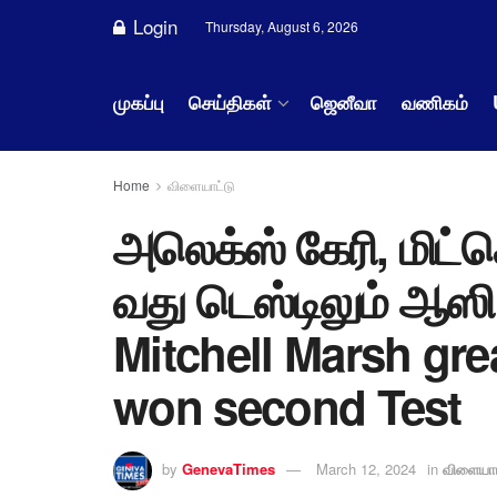
Login
Thursday, August 6, 2026
முகப்பு
செய்திகள்
ஜெனீவா
வணிகம்
Home
விளையாட்டு
அலெக்ஸ் கேரி, மிட்செ
வது டெஸ்டிலும் ஆஸி.
Mitchell Marsh gre
won second Test
by
GenevaTimes
March 12, 2024
in
விளையாட