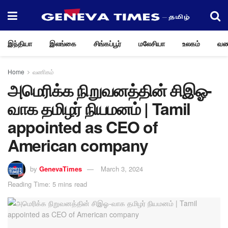
இந்தியா
இலங்கை
சிங்கப்பூர்
மலேசியா
உலகம்
வண
Home
வணிகம்
அமெரிக்க நிறுவனத்தின் சிஇஓ-
வாக தமிழர் நியமனம் | Tamil
appointed as CEO of
American company
by
GenevaTimes
March 3, 2024
Reading Time: 5 mins read