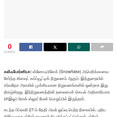
0
SHARES
கலிஃபோர்னியா:
ஸ்னோஃபிளேக் (Snowflake) அமெரிக்காவை
சேர்ந்த கிளவுட் கம்ப்யூட்டிங் நிறுவனம் ஆகும். இத்துறையில்
சர்வதேச அளவில் முக்கியமான நிறுவனங்களில் ஒன்றாக இது
திகழ்கிறது. இந்நிறுவனத்தின் தலைமைச் செயல் அதிகாரியாக
(சிஇஓ) பிராங் ஸ்லூட்மேன் பொறுப்பில் இருந்தார்.
கடந்த பிப்ரவரி 27-ம் தேதி அவர் ஓய்வு பெற்ற நிலையில், புதிய
சிஇஓ-வாக ஸ்ரீதர் ராமசாமி நியமிக்கப்பட்டுள்ளார். ஸ்ரீதர்