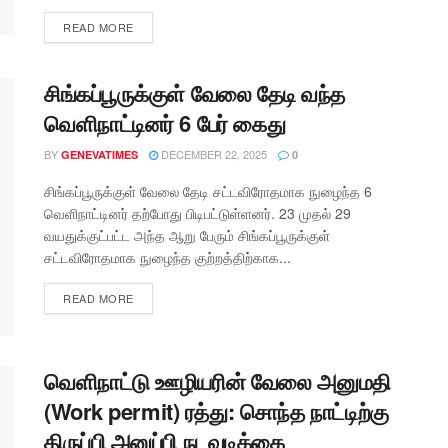
READ MORE
சிங்கப்பூருக்குள் வேலை தேடி வந்த
வெளிநாட்டினர் 6 பேர் கைது
BY
DECEMBER 22, 2025
GENEVATIMES
0
சிங்கப்பூருக்குள் வேலை தேடி சட்டவிரோதமாக நுழைந்த 6
வெளிநாட்டினர் தற்போது பிடிபட்டுள்ளனர். 23 முதல் 29
வயதுக்குட்பட்ட அந்த ஆறு பேரும் சிங்கப்பூருக்குள்
சட்டவிரோதமாக நுழைந்த குற்றத்திற்காக...
READ MORE
வெளிநாட்டு ஊழியரின் வேலை அனுமதி
(Work permit) ரத்து: சொந்த நாட்டிற்கு
திருப்பி அனுப்பி நடவடிக்கை