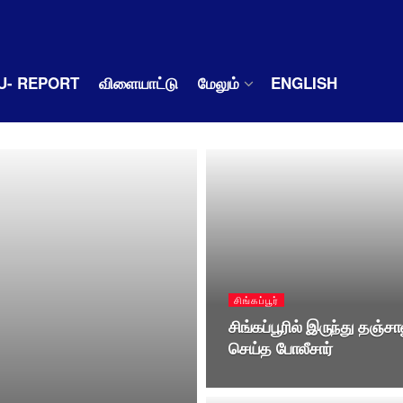
U- REPORT
விளையாட்டு
மேலும்
ENGLISH
சிங்கப்பூர்
சிங்கப்பூரில் இருந்து தஞ்
செய்த போலீசார்