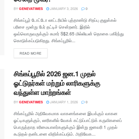
BY
JANUARY 3, 2026
GENEVATIMES
0
சிங்கப்பூர் டோட்டோ லாட்டரியில் புத்தாண்டு சிறப்பு குலுக்கல்
பரிசை மூன்று பேர் தட்டிச் சென்றனர். இதில்
ஒவ்வொருவருக்கும் சுமார் S$2.65 மில்லியன் தொகை பகிர்ந்து
கொடுக்கப்படுகிறது. சிங்கப்பூரில்...
READ MORE
சிங்கப்பூரில் 2026 ஜன.1 முதல்
ஓட்டுநர்கள் மற்றும் லாரிகளுக்கு
வந்துள்ள மாற்றங்கள்
BY
JANUARY 1, 2026
GENEVATIMES
0
சிங்கப்பூரில் அதிவேகமாக வாகனங்களை இயக்கும் வாகன
ஓட்டிகளுக்கும், லாரிகளில் வேகக் கட்டுப்பாட்டுக் கருவிகளைப்
பொருத்தாத உரிமையாளர்களுக்கும் இன்று ஜனவரி 1 முதல்
கூடுதல் தண்டனை விதிக்கப்படும். அதிவேக...