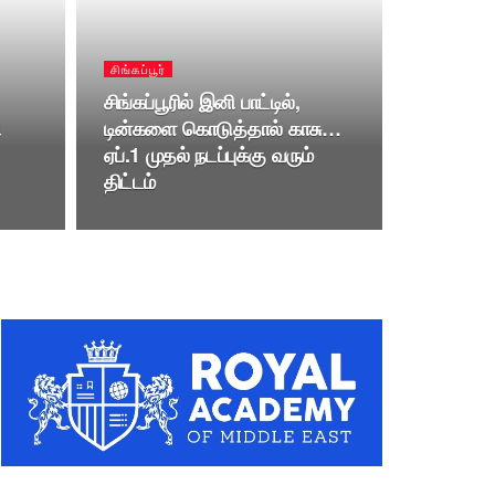
சிங்கப்பூர்
சிங்கப்பூரில் இனி பாட்டில்,
ி
டின்களை கொடுத்தால் காசு…
ஏப்.1 முதல் நடப்புக்கு வரும்
திட்டம்